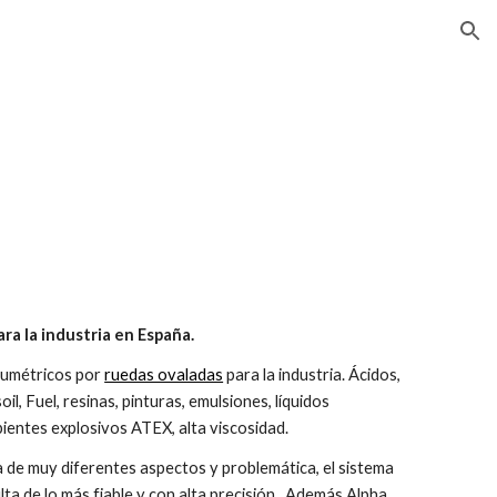
ion
a la industria en España.
métricos por
ruedas ovaladas
para la industria. Á
cidos,
il, Fuel, resinas, pinturas, emulsiones, líquidos
ientes explosivos ATEX, alta viscosidad.
ria de muy diferentes aspectos y problemática, el sistema
ta de lo más fiable y con alta precisión. Además Alpha