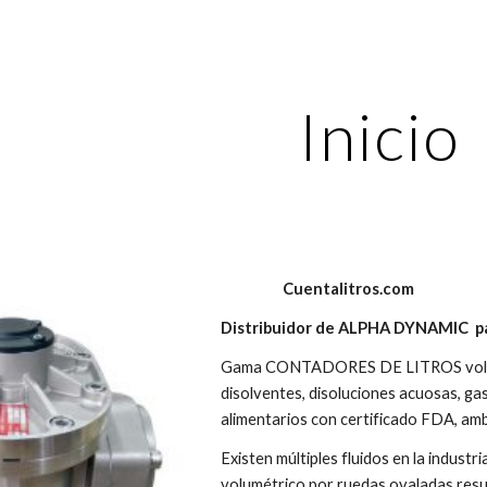
ip to main content
Skip to navigat
Inicio
Cuentalitros.com
Distribuidor de ALPHA DYNAMIC par
Gama CONTADORES DE LITROS volu
disolventes, disoluciones acuosas, gaso
alimentarios con certificado FDA, amb
Existen múltiples fluidos en la indust
volumétrico por ruedas ovaladas resul